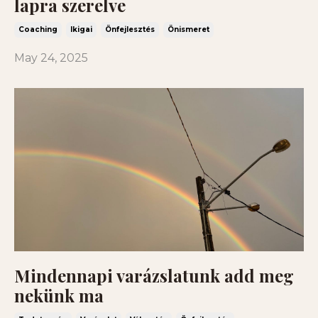
lapra szerelve
Coaching
Ikigai
Önfejlesztés
Önismeret
May 24, 2025
Mindennapi varázslatunk add meg
nekünk ma