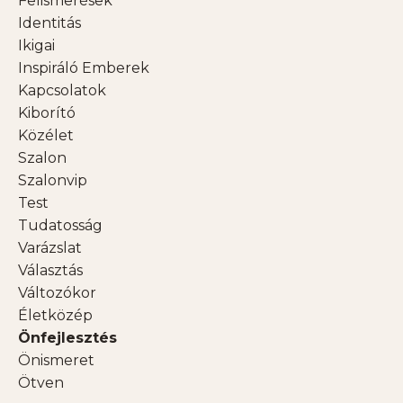
Felismerések
Identitás
Ikigai
Inspiráló Emberek
Kapcsolatok
Kiborító
Közélet
Szalon
Szalonvip
Test
Tudatosság
Varázslat
Választás
Változókor
Életközép
Önfejlesztés
Önismeret
Ötven