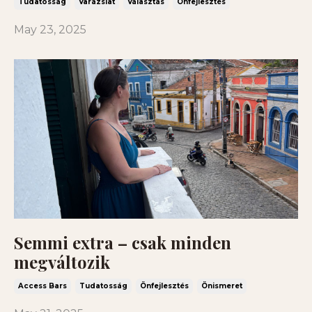
Tudatosság
Varázslat
Választás
Önfejlesztés
May 23, 2025
Semmi extra – csak minden
megváltozik
Access Bars
Tudatosság
Önfejlesztés
Önismeret