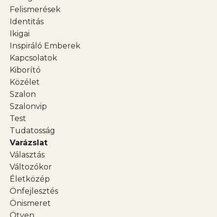
Felismerések
Identitás
Ikigai
Inspiráló Emberek
Kapcsolatok
Kiborító
Közélet
Szalon
Szalonvip
Test
Tudatosság
Varázslat
Választás
Változókor
Életközép
Önfejlesztés
Önismeret
Ötven