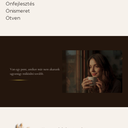
Önfejlesztés
Önismeret
Ötven