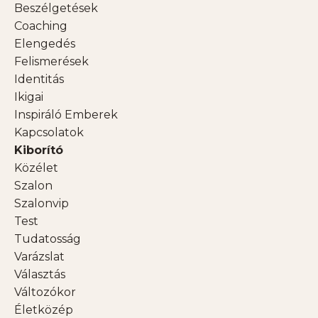
Beszélgetések
Coaching
Elengedés
Felismerések
Identitás
Ikigai
Inspiráló Emberek
Kapcsolatok
Kiborító
Közélet
Szalon
Szalonvip
Test
Tudatosság
Varázslat
Választás
Változókor
Életközép