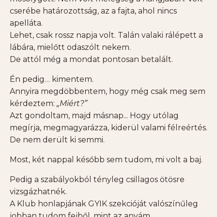
cserébe határozottság, az a fajta, ahol nincs
apelláta.
Lehet, csak rossz napja volt. Talán valaki rálépett a
lábára, mielőtt odaszólt nekem.
De attól még a mondat pontosan betalált.
Én pedig… kimentem.
Annyira megdöbbentem, hogy még csak meg sem
kérdeztem:
„Miért?”
Azt gondoltam, majd másnap... Hogy utólag
megírja, megmagyarázza, kiderül valami félreértés.
De nem derült ki semmi.
Most, két nappal később sem tudom, mi volt a baj.
Pedig a szabályokból tényleg csillagos ötösre
vizsgázhatnék.
A Klub honlapjának GYIK szekcióját valószínűleg
jobban tudom fejből, mint az anyám