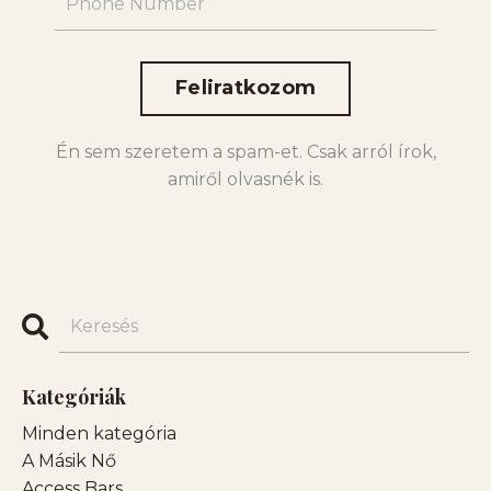
Feliratkozom
Én sem szeretem a spam-et. Csak arról írok,
amiről olvasnék is.
Kategóriák
Minden kategória
A Másik Nő
Access Bars