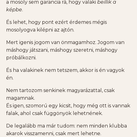
a mosoly sem garancia rá, hogy valaki
beillik a
képbe
.
És lehet, hogy pont ezért érdemes mégis
mosolyogva kilépni az ajtón.
Mert igenis jogom van önmagamhoz. Jogom van
máshogy játszani, máshogy szeretni, máshogy
próbálkozni.
És ha valakinek nem tetszem, akkor is én vagyok
én.
Nem tartozom senkinek magyarázattal, csak
magamnak.
És igen, szomorú egy kicsit, hogy még ott is vannak
falak, ahol csak függönyök lehetnének.
De legalább ma már tudom: nem minden klubba
akarok visszamenni, csak mert lehetne.