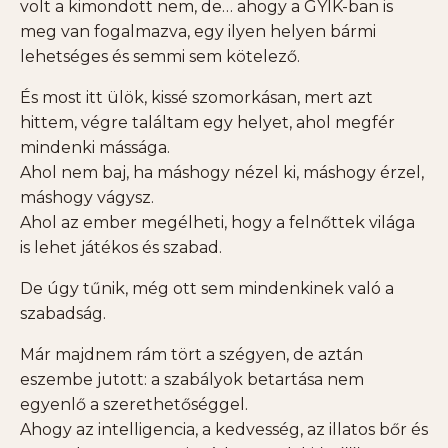
volt a kimondott nem, de… ahogy a GYIK-ban is
meg van fogalmazva, egy ilyen helyen bármi
lehetséges és semmi sem kötelező.
És most itt ülök, kissé szomorkásan, mert azt
hittem, végre találtam egy helyet, ahol megfér
mindenki mássága.
Ahol nem baj, ha máshogy nézel ki, máshogy érzel,
máshogy vágysz.
Ahol az ember megélheti, hogy a felnőttek világa
is lehet játékos és szabad.
De úgy tűnik, még ott sem mindenkinek való a
szabadság.
Már majdnem rám tört a szégyen, de aztán
eszembe jutott: a szabályok betartása nem
egyenlő a szerethetőséggel.
Ahogy az intelligencia, a kedvesség, az illatos bőr és