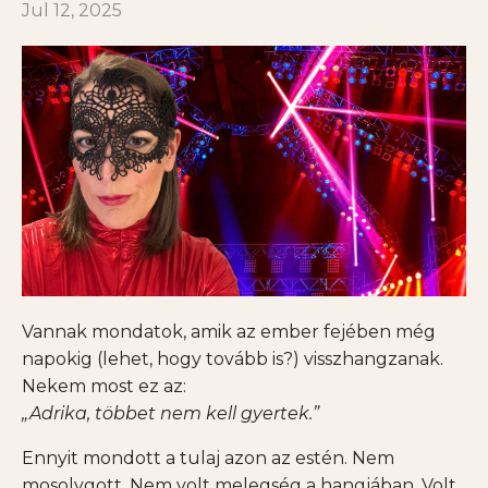
Jul 12, 2025
Vannak mondatok, amik az ember fejében még
napokig (lehet, hogy tovább is?) visszhangzanak.
Nekem most ez az:
„Adrika, többet nem kell gyertek.”
Ennyit mondott a tulaj azon az estén. Nem
mosolygott. Nem volt melegség a hangjában. Volt