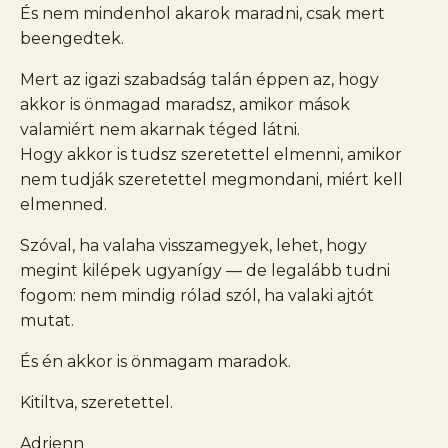
És nem mindenhol akarok maradni, csak mert
beengedtek.
Mert az igazi szabadság talán éppen az, hogy
akkor is önmagad maradsz, amikor mások
valamiért nem akarnak téged látni.
Hogy akkor is tudsz szeretettel elmenni, amikor
nem tudják szeretettel megmondani, miért kell
elmenned.
Szóval, ha valaha visszamegyek, lehet, hogy
megint kilépek ugyanígy — de legalább tudni
fogom: nem mindig rólad szól, ha valaki ajtót
mutat.
És én akkor is önmagam maradok.
Kitiltva, szeretettel.
Adrienn