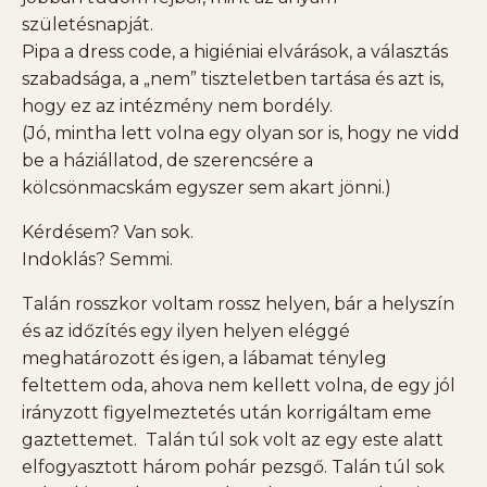
születésnapját.
Pipa a dress code, a higiéniai elvárások, a választás
szabadsága, a „nem” tiszteletben tartása és azt is,
hogy ez az intézmény nem bordély.
(Jó, mintha lett volna egy olyan sor is, hogy ne vidd
be a háziállatod, de szerencsére a
kölcsönmacskám egyszer sem akart jönni.)
Kérdésem? Van sok.
Indoklás? Semmi.
Talán rosszkor voltam rossz helyen, bár a helyszín
és az időzítés egy ilyen helyen eléggé
meghatározott és igen, a lábamat tényleg
feltettem oda, ahova nem kellett volna, de egy jól
irányzott figyelmeztetés után korrigáltam eme
gaztettemet.
Talán túl sok volt az egy este alatt
elfogyasztott három pohár pezsgő. Talán túl sok