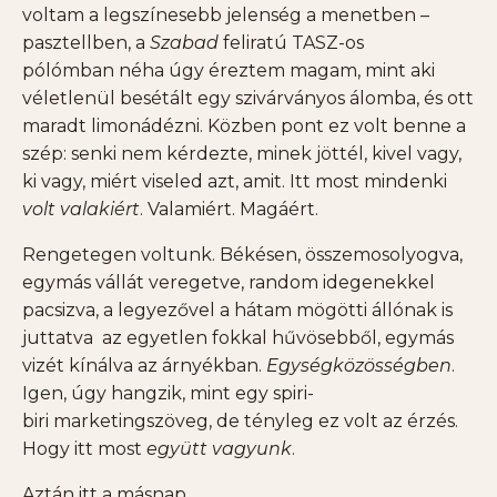
voltam a legszínesebb jelenség a menetben –
pasztellben, a
Szabad
feliratú TASZ-os
pólómban néha úgy éreztem magam, mint aki
véletlenül besétált egy szivárványos álomba, és ott
maradt limonádézni. Közben pont ez volt benne a
szép: senki nem kérdezte, minek jöttél, kivel vagy,
ki vagy, miért viseled azt, amit. Itt most mindenki
volt valakiért
. Valamiért. Magáért.
Rengetegen voltunk. Békésen, összemosolyogva,
egymás vállát veregetve, random idegenekkel
pacsizva, a legyezővel a hátam mögötti állónak is
juttatva az egyetlen fokkal hűvösebből, egymás
vizét kínálva az árnyékban.
Egységközösségben
.
Igen, úgy hangzik, mint egy spiri-
biri marketingszöveg, de tényleg ez volt az érzés.
Hogy itt most
együtt vagyunk
.
Aztán itt a másnap.