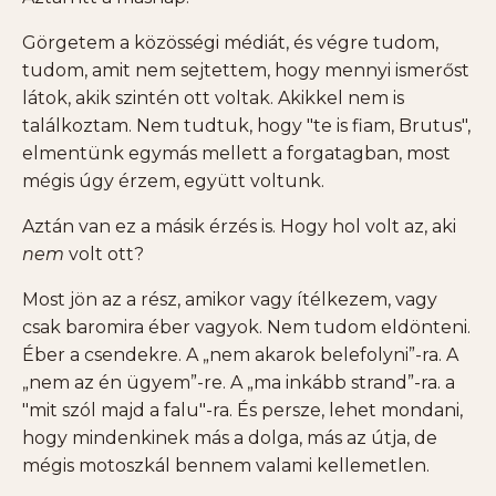
Görgetem a közösségi médiát, és végre tudom,
tudom, amit nem sejtettem, hogy mennyi ismerőst
látok, akik szintén ott voltak. Akikkel nem is
találkoztam. Nem tudtuk, hogy "te is fiam, Brutus",
elmentünk egymás mellett a forgatagban, most
mégis úgy érzem, együtt voltunk.
Aztán van ez a másik érzés is. Hogy hol volt az, aki
nem
volt ott?
Most jön az a rész, amikor vagy ítélkezem, vagy
csak baromira éber vagyok. Nem tudom eldönteni.
Éber a csendekre. A „nem akarok belefolyni”-ra. A
„nem az én ügyem”-re. A „ma inkább strand”-ra. a
"mit szól majd a falu"-ra. És persze, lehet mondani,
hogy mindenkinek más a dolga, más az útja, de
mégis motoszkál bennem valami kellemetlen.