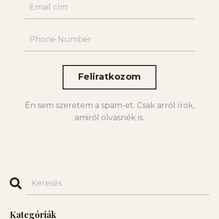
Feliratkozom
Én sem szeretem a spam-et. Csak arról írok,
amiről olvasnék is.
Kategóriák